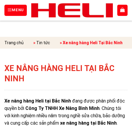
Skip
Tìm
MENU
to
kiếm:
content
Trang chủ
»
Tin tức
»
Xe nâng hàng Heli Tại Bắc Ninh
XE NÂNG HÀNG HELI TẠI BẮC
NINH
Xe nâng hàng Heli tại Bắc Ninh
đang được phân phối độc
quyền bởi
Công Ty TNHH Xe Nâng Bình Minh
. Chúng tôi
với kinh nghiệm nhiều năm trong nghề sửa chữa, bảo dưỡng
và cung cấp các sản phẩm
xe nâng hàng tại Bắc Ninh
.