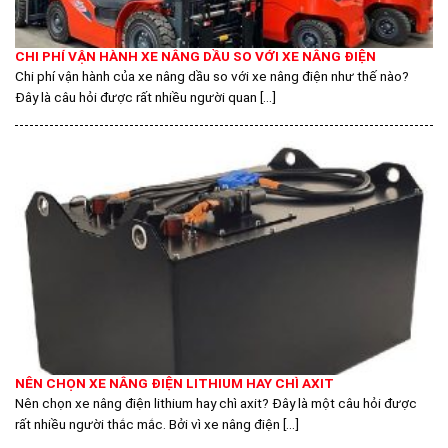
CHI PHÍ VẬN HÀNH XE NÂNG DẦU SO VỚI XE NÂNG ĐIỆN
Chi phí vận hành của xe nâng dầu so với xe nâng điện như thế nào?
Đây là câu hỏi được rất nhiều người quan [...]
NÊN CHỌN XE NÂNG ĐIỆN LITHIUM HAY CHÌ AXIT
Nên chọn xe nâng điện lithium hay chì axit? Đây là một câu hỏi được
rất nhiều người thắc mắc. Bởi vì xe nâng điện [...]