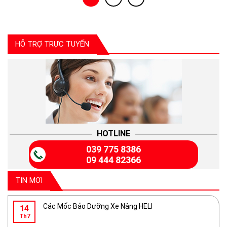
HỖ TRỢ TRỰC TUYẾN
HOTLINE
039 775 8386
09 444 82366
TIN MƠI
Các Mốc Bảo Dưỡng Xe Nâng HELI
14
Th7