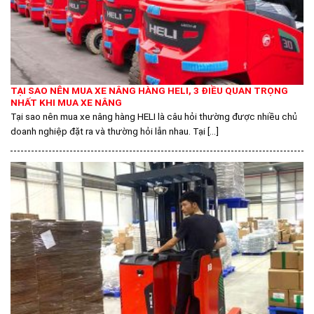
TẠI SAO NÊN MUA XE NÂNG HÀNG HELI, 3 ĐIỀU QUAN TRỌNG
NHẤT KHI MUA XE NÂNG
Tại sao nên mua xe nâng hàng HELI là câu hỏi thường được nhiều chủ
doanh nghiệp đặt ra và thường hỏi lẫn nhau. Tại [...]