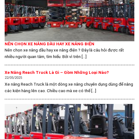
NÊN CHỌN XE NÂNG DẦU HAY XE NÂNG ĐIỆN
Nên chọn xe nâng dầu hay xe nâng điện ? Đây là câu hỏi được rất
nhiều người quan tâm, tìm hiểu. Bởi vì trên [...]
Xe Nâng Reach Truck Là Gì – Gồm Những Loại Nào?
22/05/2025
Xe nâng Reach Truck là một dòng xe nâng chuyên dụng dùng để nâng
các kiện hàng lên cao. Chiều cao mà xe có thể [...]