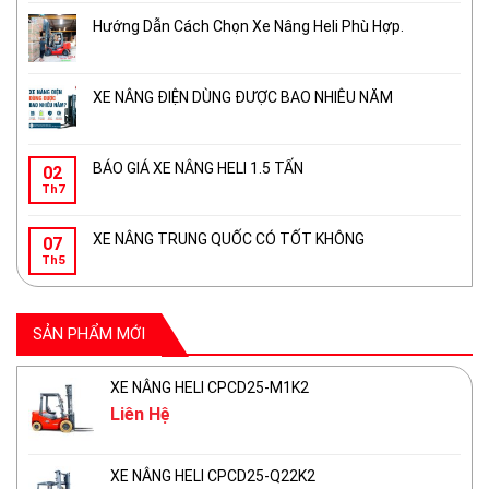
Hướng Dẫn Cách Chọn Xe Nâng Heli Phù Hợp.
XE NÂNG ĐIỆN DÙNG ĐƯỢC BAO NHIÊU NĂM
BÁO GIÁ XE NÂNG HELI 1.5 TẤN
02
Th7
XE NÂNG TRUNG QUỐC CÓ TỐT KHÔNG
07
Th5
SẢN PHẨM MỚI
XE NÂNG HELI CPCD25-M1K2
Liên Hệ
XE NÂNG HELI CPCD25-Q22K2