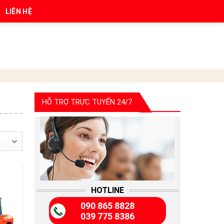
LIÊN HỆ
HỖ TRỢ TRỰC TUYẾN 24/7
HOTLINE
090 865 8828
039 775 8386