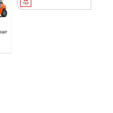
Th7
CHẠY