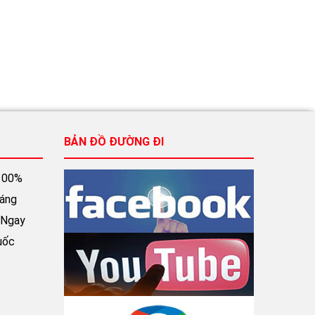
BẢN ĐỒ ĐƯỜNG ĐI
100%
háng
 Ngay
uốc