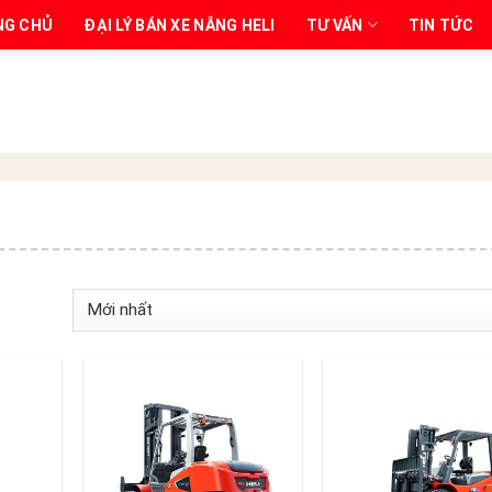
NG CHỦ
ĐẠI LÝ BÁN XE NÂNG HELI
TƯ VẤN
TIN TỨC