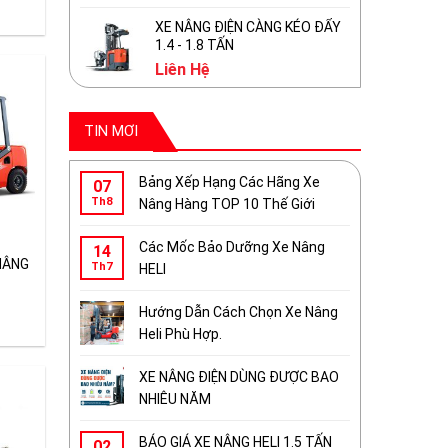
XE NÂNG ĐIỆN CÀNG KÉO ĐẨY
1.4 - 1.8 TẤN
Liên Hệ
TIN MƠI
Bảng Xếp Hạng Các Hãng Xe
07
Th8
Nâng Hàng TOP 10 Thế Giới
Các Mốc Bảo Dưỡng Xe Nâng
14
NÂNG
Th7
HELI
Hướng Dẫn Cách Chọn Xe Nâng
Heli Phù Hợp.
XE NÂNG ĐIỆN DÙNG ĐƯỢC BAO
NHIÊU NĂM
BÁO GIÁ XE NÂNG HELI 1.5 TẤN
02