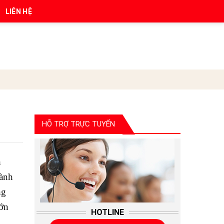
LIÊN HỆ
HỖ TRỢ TRỰC TUYẾN
h
gành
ng
lớn
HOTLINE