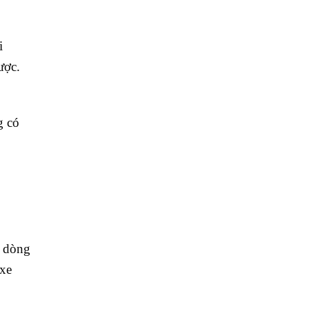
i
ược.
g có
t dòng
 xe