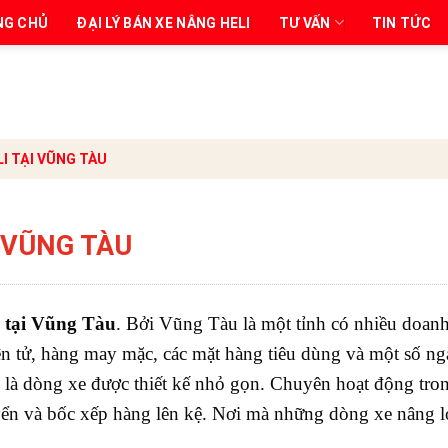
NG CHỦ
ĐẠI LÝ BÁN XE NÂNG HELI
TƯ VẤN
TIN TỨC
LI TẠI VŨNG TÀU
I VŨNG TÀU
 tại Vũng Tàu
. Bởi Vũng Tàu là một tỉnh có nhiều doan
iện tử, hàng may mặc, các mặt hàng tiêu dùng và một số n
 là dòng xe được thiết kế nhỏ gọn. Chuyên hoạt động tro
yển và bốc xếp hàng lên kệ. Nơi mà những dòng xe nâng 