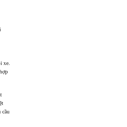
i
i xe.
 hợp
t
ệt
u cầu