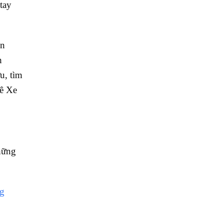
tay
in
h
u, tìm
Lê Xe
hững
ng