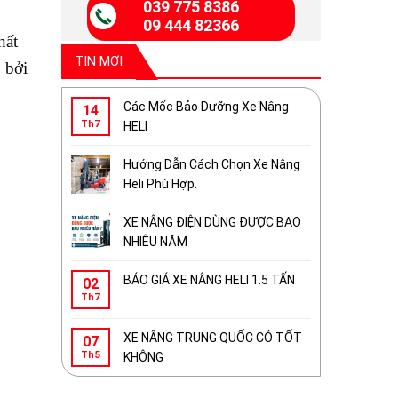
039 775 8386
09 444 82366
hất
TIN MƠI
 bởi
Các Mốc Bảo Dưỡng Xe Nâng
14
Th7
HELI
Hướng Dẫn Cách Chọn Xe Nâng
Heli Phù Hợp.
XE NÂNG ĐIỆN DÙNG ĐƯỢC BAO
NHIÊU NĂM
BÁO GIÁ XE NÂNG HELI 1.5 TẤN
02
Th7
XE NÂNG TRUNG QUỐC CÓ TỐT
07
Th5
KHÔNG