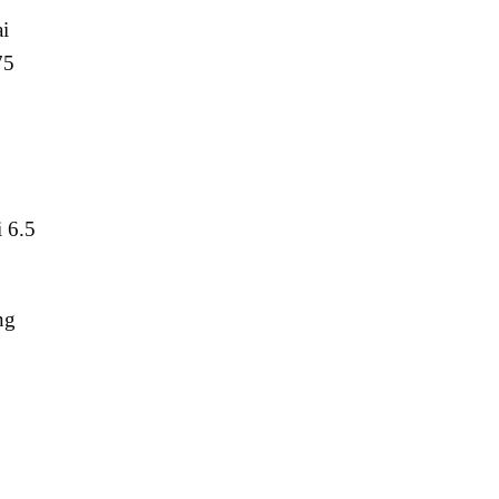
ại
75
i 6.5
ng