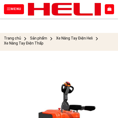
Skip
Tìm
MENU
to
kiếm:
content
Trang chủ
Sản phẩm
Xe Nâng Tay Điện Heli
Xe Nâng Tay Điện Thấp