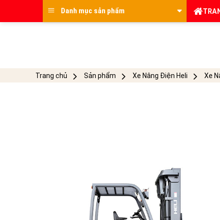
Skip
Danh mục sản phẩm
TRA
to
content
Trang chủ
Sản phẩm
Xe Nâng Điện Heli
Xe Nâ