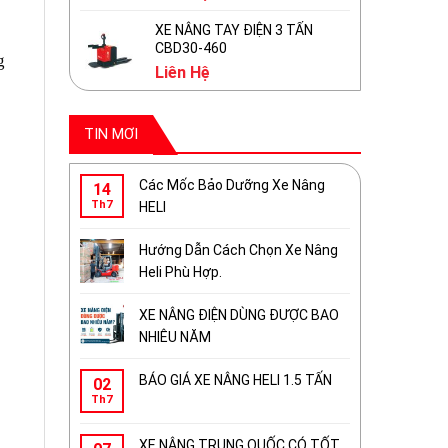
XE NÂNG TAY ĐIỆN 3 TẤN
CBD30-460
g
Liên Hệ
TIN MƠI
Các Mốc Bảo Dưỡng Xe Nâng
14
Th7
HELI
Hướng Dẫn Cách Chọn Xe Nâng
Heli Phù Hợp.
XE NÂNG ĐIỆN DÙNG ĐƯỢC BAO
NHIÊU NĂM
BÁO GIÁ XE NÂNG HELI 1.5 TẤN
02
Th7
XE NÂNG TRUNG QUỐC CÓ TỐT