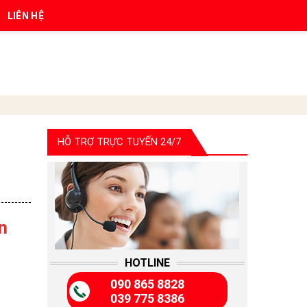
LIÊN HỆ
HỖ TRỢ TRỰC TUYẾN 24/7
n
HOTLINE
090 865 8828
039 775 8386