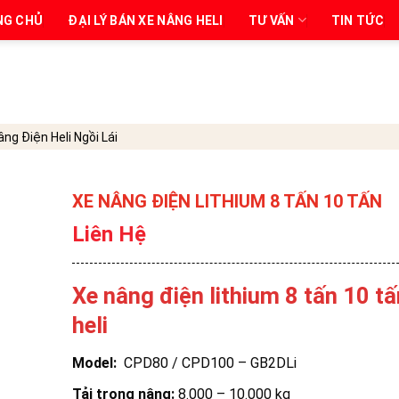
NG CHỦ
ĐẠI LÝ BÁN XE NÂNG HELI
TƯ VẤN
TIN TỨC
ng Điện Heli Ngồi Lái
XE NÂNG ĐIỆN LITHIUM 8 TẤN 10 TẤN
Liên Hệ
Xe nâng điện lithium 8 tấn 10 tấ
heli
Model:
CPD80 / CPD100 – GB2DLi
Tải trọng nâng:
8.000 – 10.000 kg