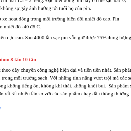
 chỉ mất 1.5 – 2 tiếng. Đặc biệt dòng pin này có thể sạc bất kỳ
hông sợ gây ảnh hưởng tới tuổi họ của pin.
 xe hoạt động trong môi trường biến đổi nhiệt độ cao. Pin
n nhiệt độ -40 độ C.
điện cực cao. Sau 4000 lần sạc pin vẫn giữ được 75% dung lượn
hium 8 tấn 10 tấn
t theo dây chuyền công nghệ hiện đại và tiên tiến nhất. Sản ph
 trong môi trường sạch. Với những tính năng vượt trội mà các s
ng không tiếng ồn, không khí thải, không khói bụi. Sản phẩm 
hơn rất rất nhiều lần so với các sản phẩm chạy dầu thông thường.
n