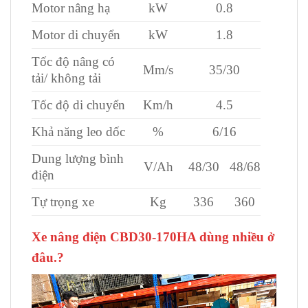
Motor nâng hạ
kW
0.8
Motor di chuyển
kW
1.8
Tốc độ nâng có
Mm/s
35/30
tải/ không tải
Tốc độ di chuyển
Km/h
4.5
Khả năng leo dốc
%
6/16
Dung lượng bình
V/Ah
48/30
48/68
điện
Tự trọng xe
Kg
336
360
Xe nâng điện CBD30-170HA dùng nhiều ở
đâu.?