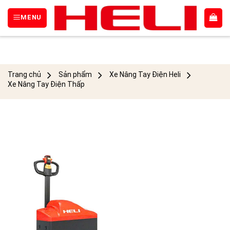
Skip
Tìm
MENU
to
kiếm:
content
Trang chủ
Sản phẩm
Xe Nâng Tay Điện Heli
Xe Nâng Tay Điện Thấp