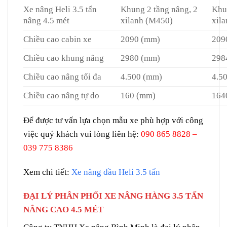
Xe nâng Heli 3.5 tấn
Khung 2 tầng nâng, 2
Khu
nâng 4.5 mét
xilanh (M450)
xil
Chiều cao cabin xe
2090 (mm)
209
Chiều cao khung nâng
2980 (mm)
298
Chiều cao nâng tối đa
4.500 (mm)
4.5
Chiều cao nâng tự do
160 (mm)
164
Để được tư vấn lựa chọn mẫu xe phù hợp với công
việc quý khách vui lòng liên hệ:
090 865 8828 –
039 775 8386
Xem chi tiết:
Xe nâng dầu Heli 3.5 tấn
ĐẠI LÝ PHÂN PHỐI XE NÂNG HÀNG 3.5 TẤN
NÂNG CAO 4.5 MÉT