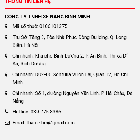
THÔNG TIN LIÊN HỆ
CÔNG TY TNHH XE NÂNG BÌNH MINH
Mã số thuế: 0106101375
Trụ Sở: Tầng 3, Tòa Nhà Phúc Đồng Building, Q. Long
Biên, Hà Nội.
Chi nhánh: Khu phố Bình Đường 2, P. An Bình, Thị xã Dĩ
An, Bình Dương.
Chi nhánh: D02-06 Senturia Vườn Lài, Quận 12, Hồ Chí
Minh.
Chi nhánh: Số 1, đường Nguyễn Văn Linh, P. Hải Châu, Đà
Nẵng.
Hotline: 039 775 8386
Email: thaole.bm@gmail.com