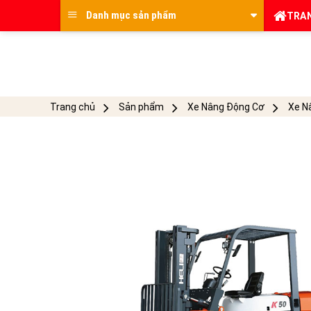
Skip
Danh mục sản phẩm
TRA
to
content
Trang chủ
Sản phẩm
Xe Nâng Động Cơ
Xe N