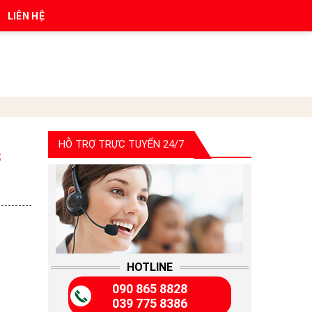
LIÊN HỆ
HỖ TRỢ TRỰC TUYẾN 24/7
S
HOTLINE
090 865 8828
039 775 8386