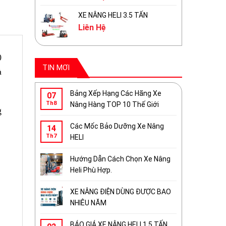
XE NÂNG HELI 3.5 TẤN
Liên Hệ
0
TIN MƠI
à
Bảng Xếp Hạng Các Hãng Xe
07
Th8
Nâng Hàng TOP 10 Thế Giới
g
Các Mốc Bảo Dưỡng Xe Nâng
14
Th7
HELI
Hướng Dẫn Cách Chọn Xe Nâng
Heli Phù Hợp.
XE NÂNG ĐIỆN DÙNG ĐƯỢC BAO
NHIÊU NĂM
BÁO GIÁ XE NÂNG HELI 1.5 TẤN